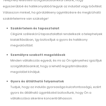
Telephely létesítési szolgáltatásainkkal célunk, hogy
egyszerűbbé és hatékonyabbá tegyük az indulást vagy bővítést.
Válasszon minket, ha gördülékeny ügyintézésre és megbízható
szakértelemre van szüksége!
Szakértelem és tapasztalat
Cégünk széleskörű tapasztalattal rendelkezik a telephelyek
kialakításában, így biztosítjuk a gyors és hatékony
megvalósítást.
Személyre szabott megoldások
Minden vállalkozás egyedi, és mi az Ön igényeihez igazítjuk
szolgáltatásainkat, hogy a lehető legoptimálisabb
megoldást kínáljuk.
Gyors és átlátható folyamatok
Tudjuk, hogy az indulás gyorsasága kulcsfontosságú, ezért
gyors és átlátható ügyintézést biztosítunk, hogy Ön a
vállalkozása sikerére koncentrálhasson.