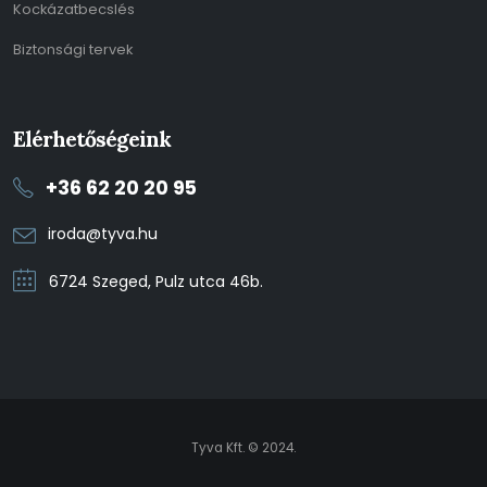
Kockázatbecslés
Biztonsági tervek
Elérhetőségeink
+36 62 20 20 95
iroda@tyva.hu
6724 Szeged, Pulz utca 46b.
Tyva Kft. © 2024.